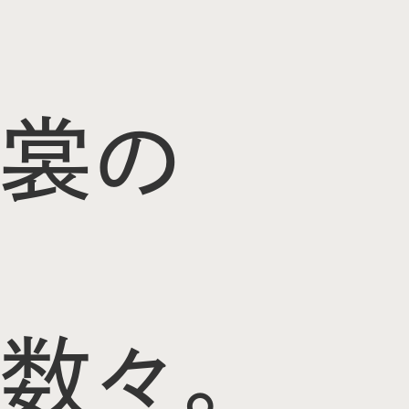
裳の
数々。