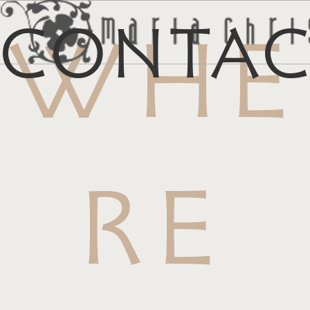
Conta
WHE
メ
マイリス
お
RE