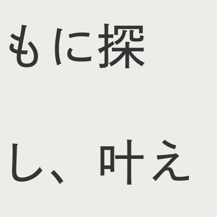
もに探
し、叶え