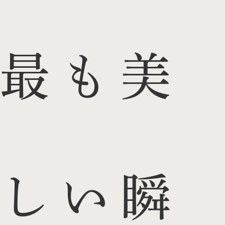
最も美
しい瞬