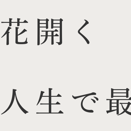
花開く
人生で