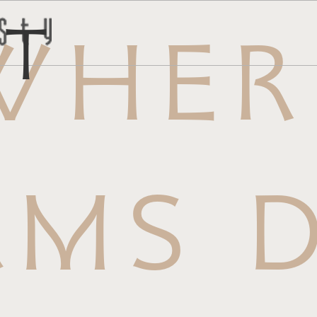
ct
WHER
トはこち
問い合わ
AMS D