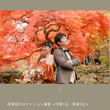
秋限定のロケーション撮影 ≪洋装1点・和装1点≫