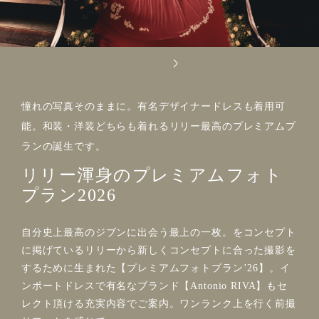
憧れの写真そのままに。有名デザイナードレスも着用可
能。和装・洋装どちらも着れるリリー最高のプレミアムプ
ランの誕生です。
リリー渾身のプレミアムフォト
プラン2026
自分史上最高のジブンに出会う最上の一枚。をコンセプト
に掲げているリリーから新しくコンセプトに合った撮影を
するために生まれた【プレミアムフォトプランʼ26】。イ
ンポートドレスで有名なブランド【Antonio RIVA】もセ
レクト頂ける充実内容でご案内。ワンランク上を行く前撮