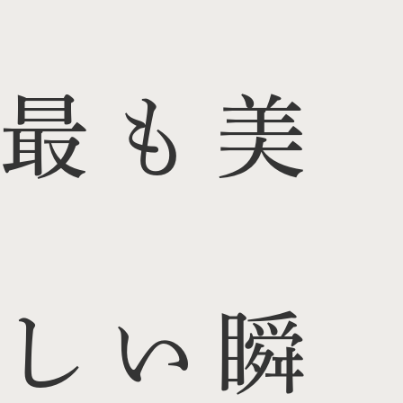
最も美
しい瞬