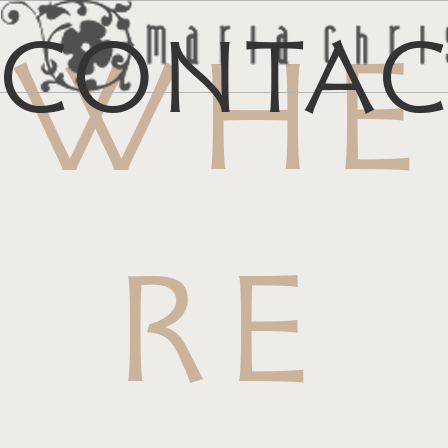
Conta
WHE
メ
マイリス
お
RE