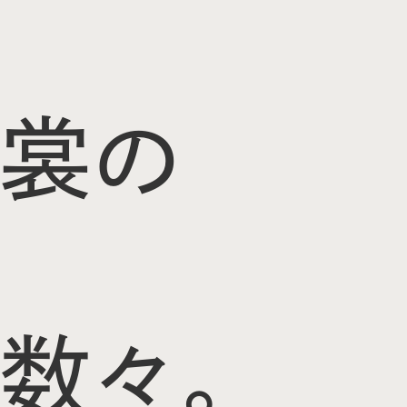
裳の
数々。