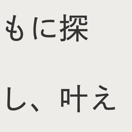
もに探
し、叶え