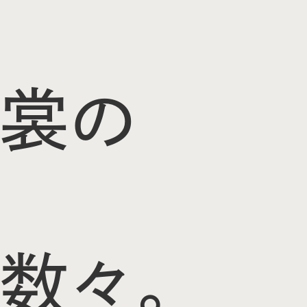
裳の
数々。