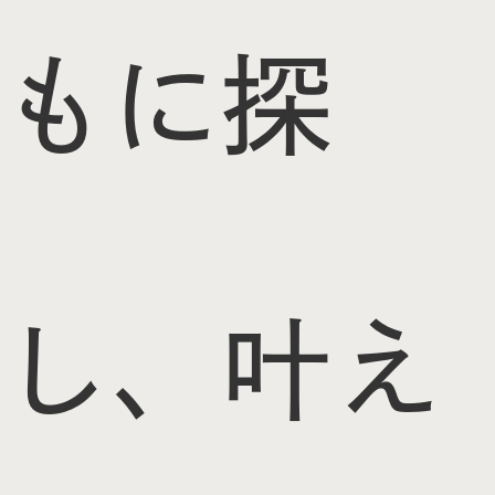
もに探
し、叶え