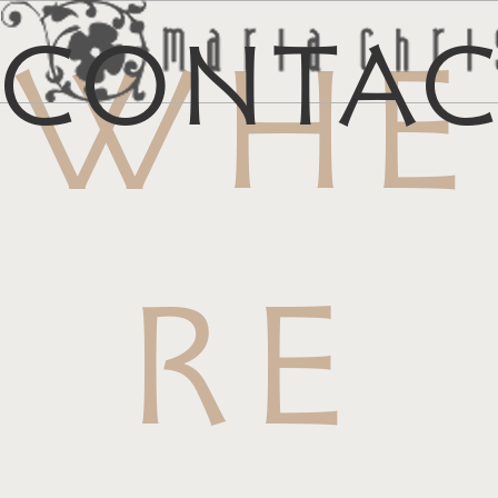
Conta
WHE
メ
マイリス
お
RE