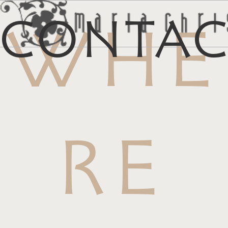
Conta
WHE
メ
マイリス
お
RE