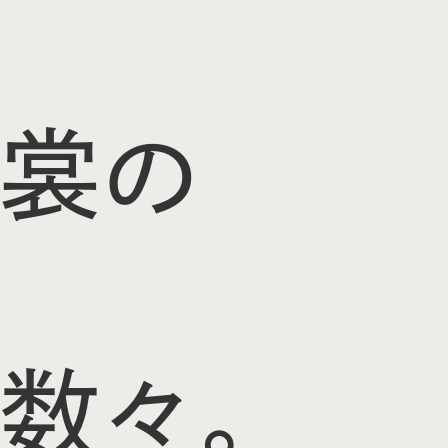
裳の
数々。