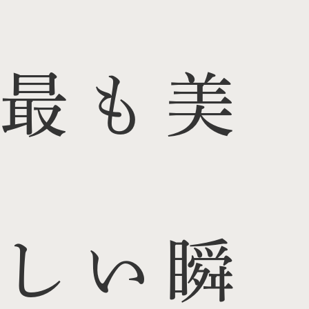
最も美
しい瞬