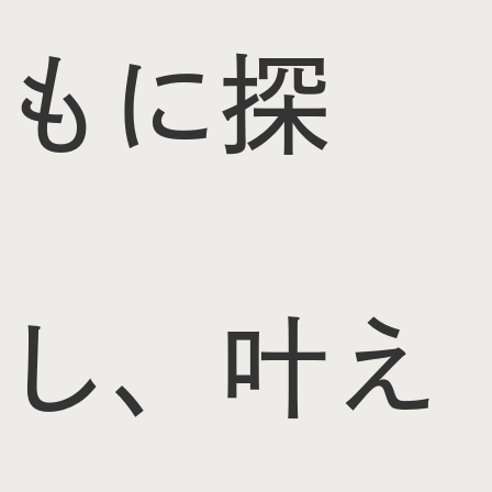
もに探
し、叶え