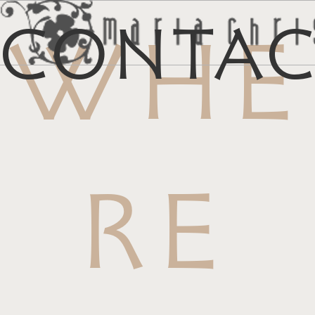
Conta
WHE
メ
マイリス
お
RE