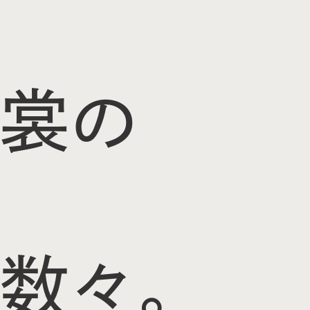
裳の
数々。