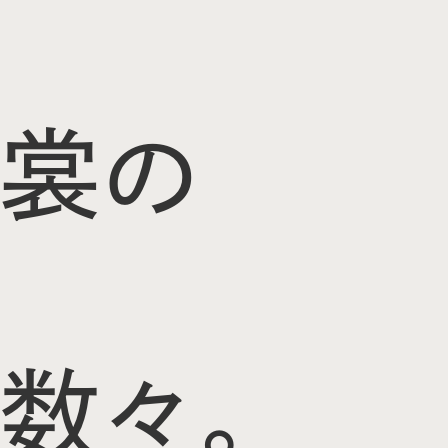
裳の
数々。