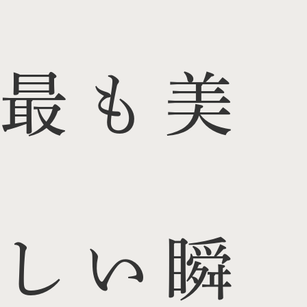
最も美
しい瞬