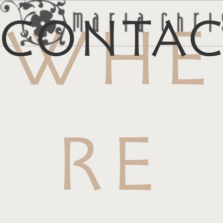
Conta
WHE
メ
マイリス
お
RE