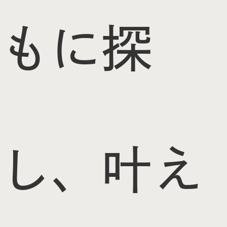
もに探
し、叶え