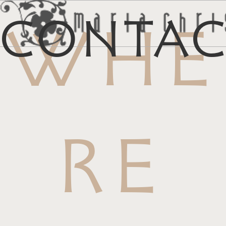
Conta
WHE
メ
マイリス
お
RE