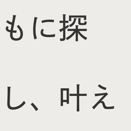
もに探
し、叶え