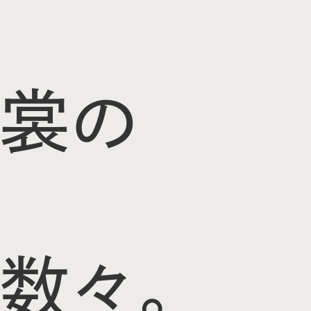
裳の
数々。