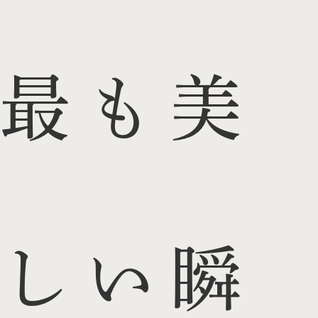
最も美
しい瞬