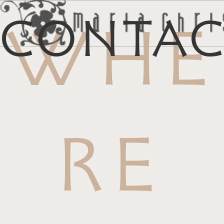
Conta
WHE
メ
マイリス
お
RE