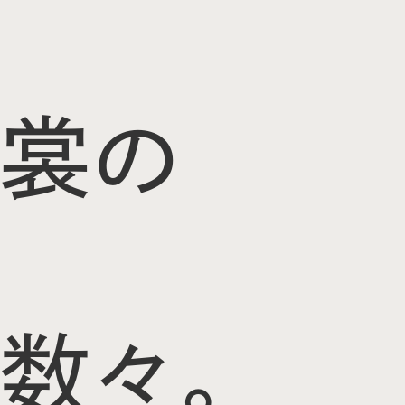
裳の
数々。