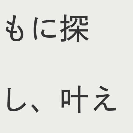
もに探
し、叶え