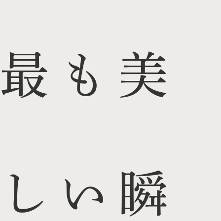
最も美
しい瞬