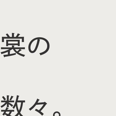
裳の
数々。