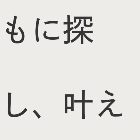
もに探
し、叶え