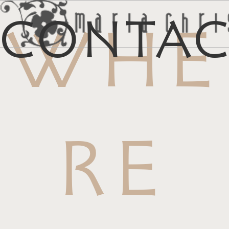
Conta
WHE
メ
マイリス
お
RE