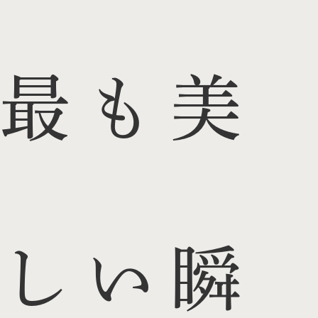
最も美
しい瞬