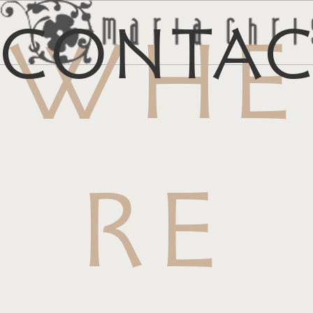
Conta
WHE
メ
マイリス
お
RE