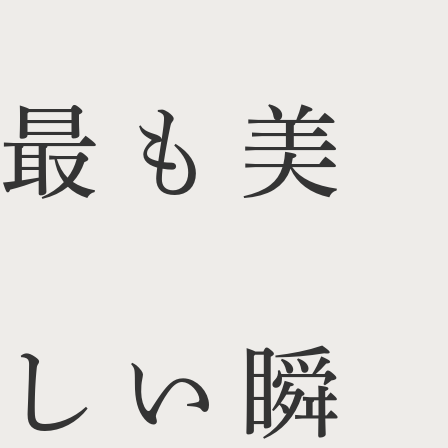
最も美
しい瞬