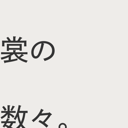
裳の
数々。