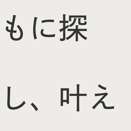
もに探
し、叶え