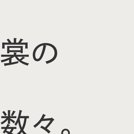
裳の
数々。