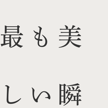
最も美
しい瞬