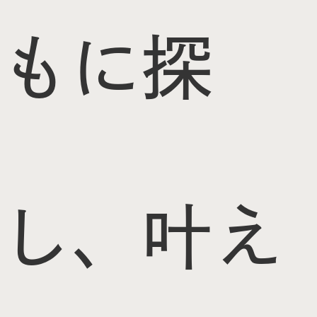
もに探
し、叶え