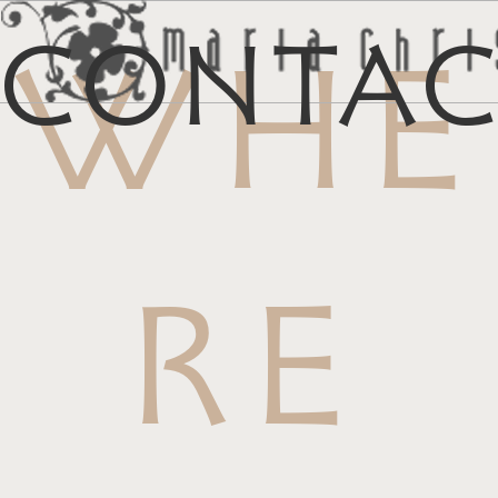
Conta
WHE
メ
マイリス
お
RE