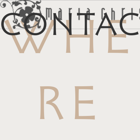
Conta
WHE
メ
マイリス
お
RE