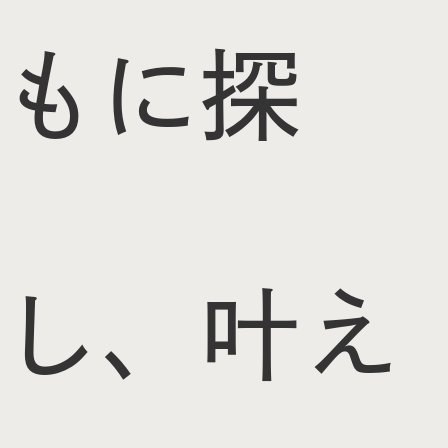
もに探
し、叶え