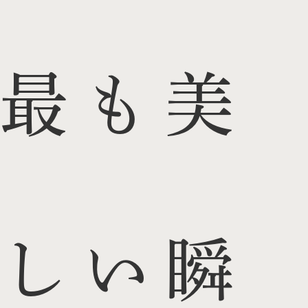
最も美
しい瞬