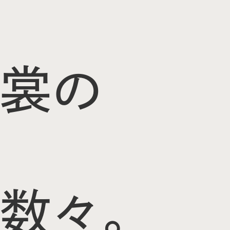
裳の
数々。