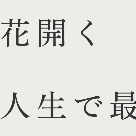
花開く
人生で