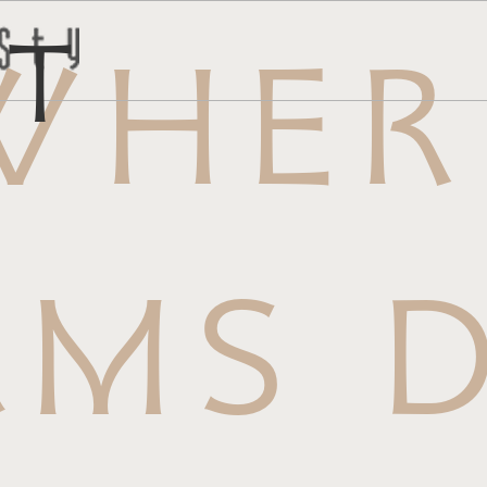
ct
WHER
トはこち
問い合わ
AMS D