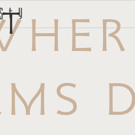
ct
WHER
トはこち
問い合わ
AMS D