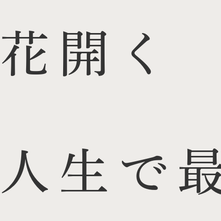
花開く
人生で