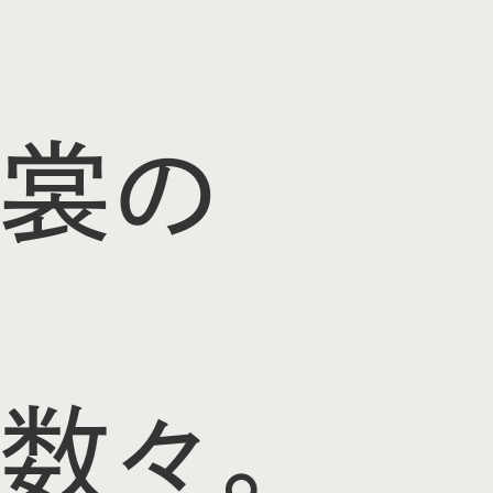
裳の
数々。