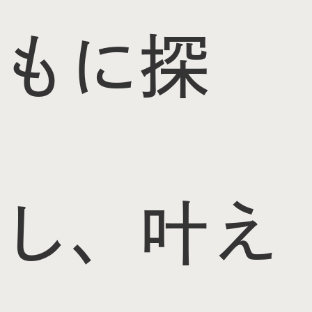
もに探
し、叶え