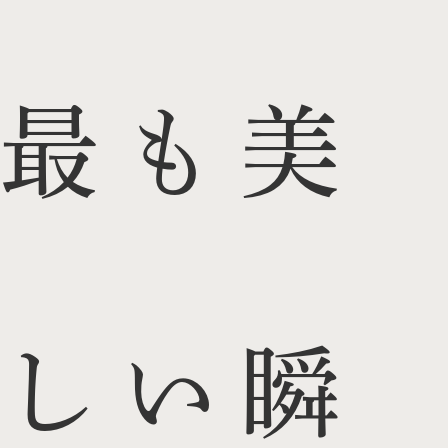
最も美
しい瞬