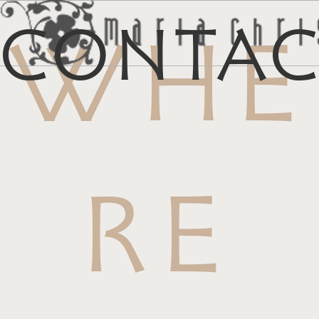
Conta
WHE
メ
マイリス
お
RE