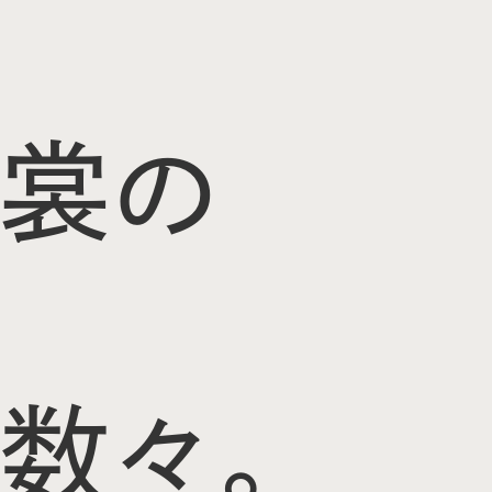
裳の
数々。