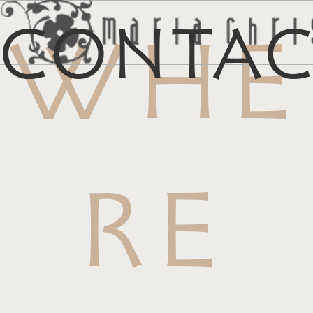
Conta
WHE
メ
マイリス
お
RE