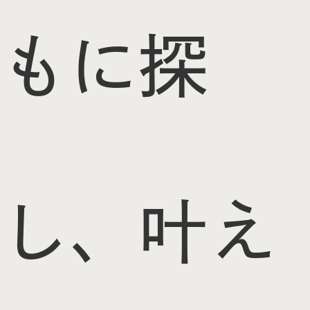
もに探
し、叶え