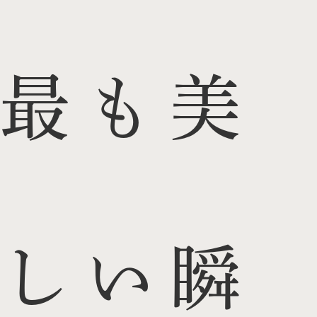
最も美
しい瞬