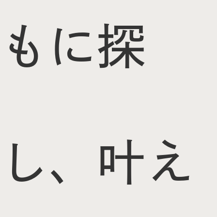
もに探
し、叶え