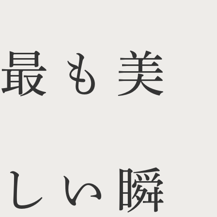
最も美
しい瞬