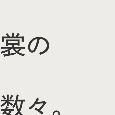
裳の
数々。