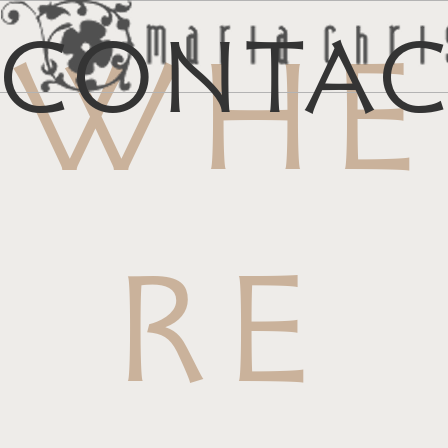
Conta
WHE
メ
マイリス
お
RE