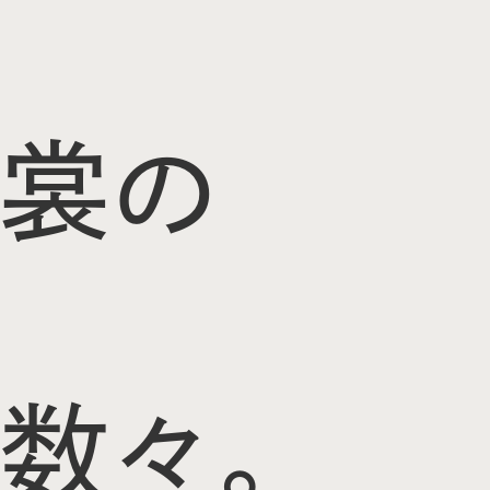
裳の
数々。