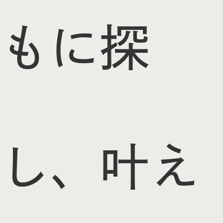
もに探
し、叶え