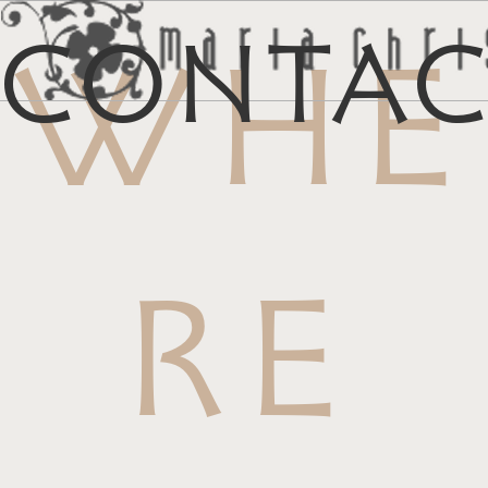
Conta
WHE
メ
マイリス
お
RE