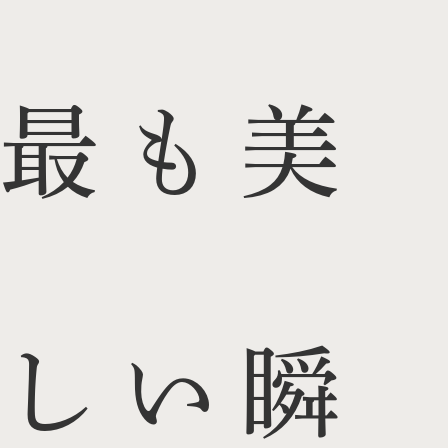
最も美
しい瞬