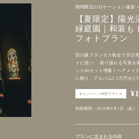
期間限定のロケーション撮影 
【夏限定】陽光
緑庭園｜和装も
フォトプラン
宮の森フランセス教会で非日
トに使い、 彩り溢れる写真を
ット40カット増量！ヘアメイ
に限り、アルバム5,5万円を3
¥
キャンペーン特別プライス
利用期間：2026年5月1日（金）～
プランに含まれる内容