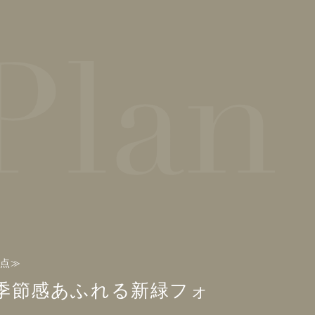
1点≫
】季節感あふれる新緑フォ