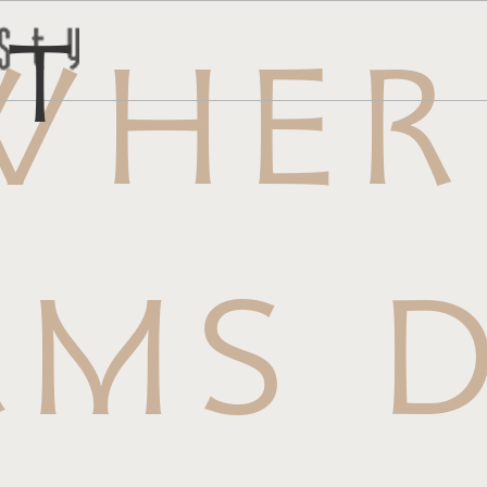
ct
WHER
トはこち
問い合わ
AMS D