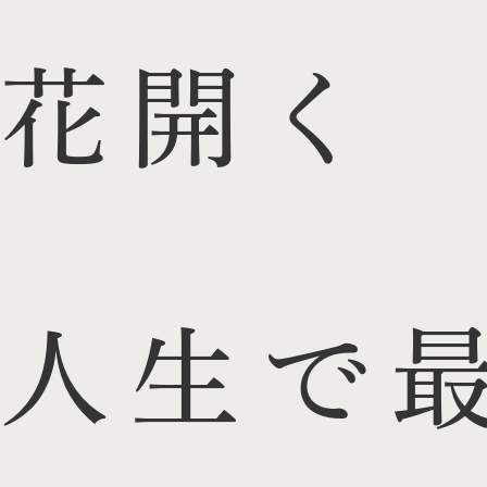
花開く
人生で