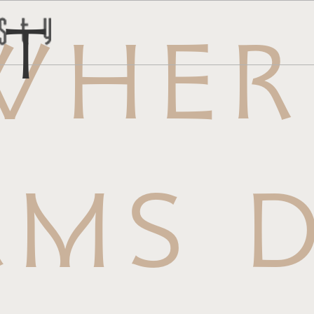
ct
WHER
トはこち
問い合わ
AMS D