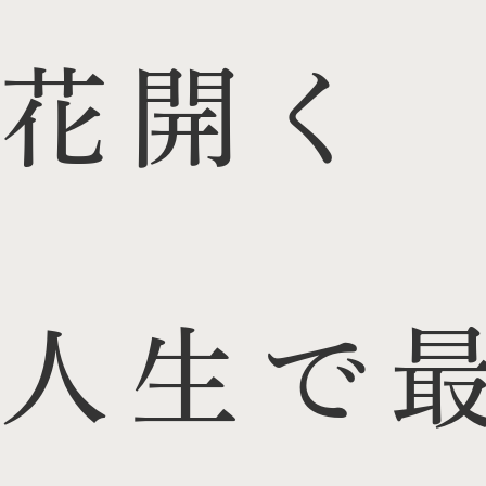
花開く
人生で