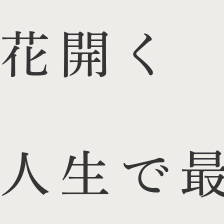
花開く
人生で