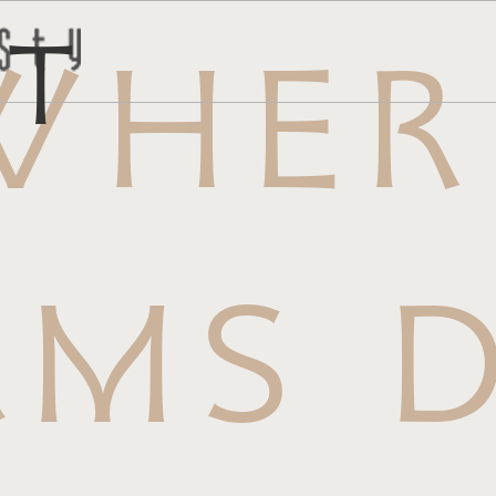
ct
WHER
トはこち
問い合わ
AMS D