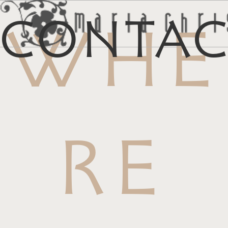
Conta
WHE
メ
マイリス
お
RE