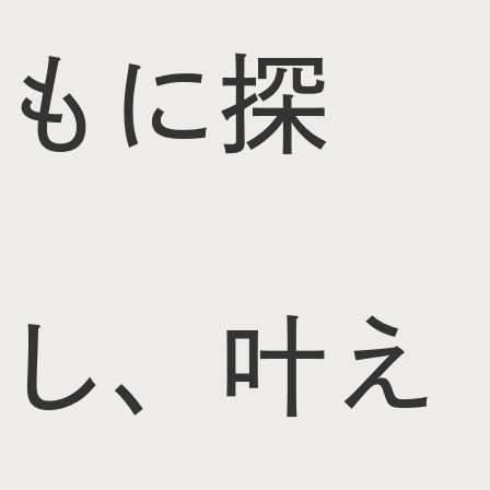
もに探
し、叶え