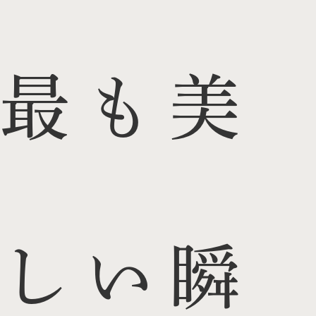
最も美
しい瞬