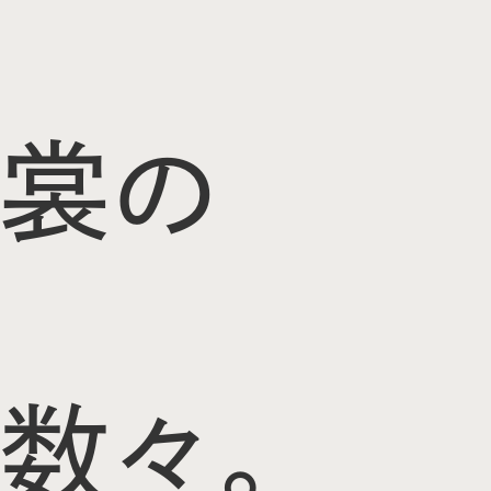
裳の
数々。