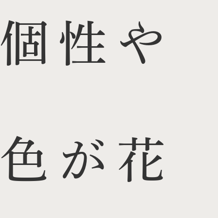
個性や
色が花