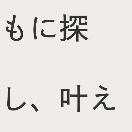
もに探
し、叶え