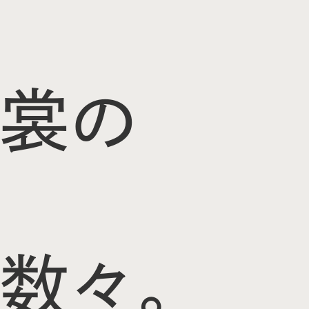
裳の
数々。