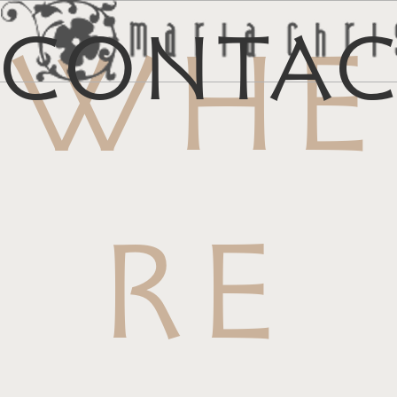
Conta
WHE
メ
マイリス
お
RE