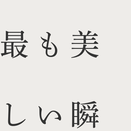
最も美
しい瞬