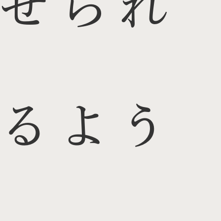
せられ
るよう