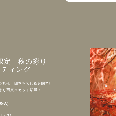
月限定 秋の彩り
エディング
使用。 四季を感じる庭園で叶
より写真20カット増量！
(税込)
0日（月）