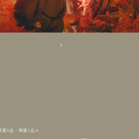
洋装1点・和装1点≫