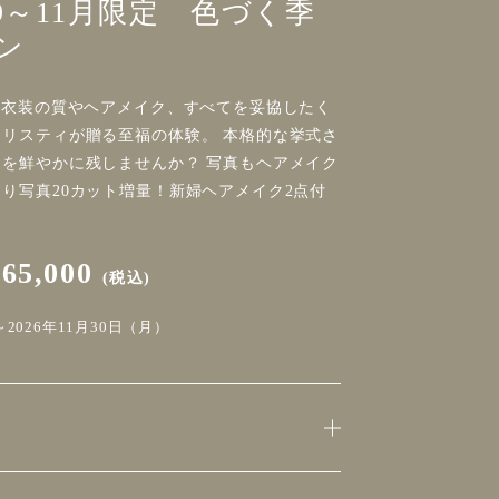
9～11月限定 色づく季
ン
 衣装の質やヘアメイク、すべてを妥協したく
リスティが贈る至福の体験。 本格的な挙式さ
を鮮やかに残しませんか？ 写真もヘアメイク
り写真20カット増量！新婦ヘアメイク2点付
165,000
(税込)
2026年11月30日（月）