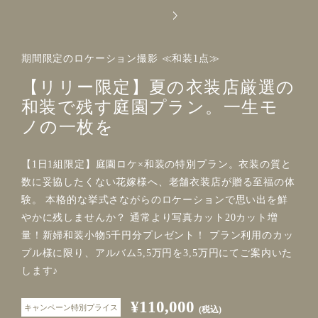
期間限定のロケーション撮影 ≪和装1点≫
【リリー限定】夏の衣装店厳選の
和装で残す庭園プラン。一生モ
ノの一枚を
【1日1組限定】庭園ロケ×和装の特別プラン。衣装の質と
数に妥協したくない花嫁様へ、老舗衣装店が贈る至福の体
験。 本格的な挙式さながらのロケーションで思い出を鮮
やかに残しませんか？ 通常より写真カット20カット増
量！新婦和装小物5千円分プレゼント！ プラン利用のカッ
プル様に限り、アルバム5,5万円を3,5万円にてご案内いた
します♪
¥110,000
キャンペーン特別プライス
(税込)