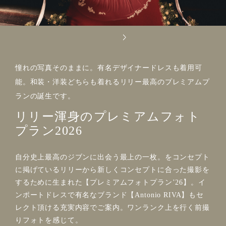
憧れの写真そのままに。有名デザイナードレスも着用可
能。和装・洋装どちらも着れるリリー最高のプレミアムプ
ランの誕生です。
リリー渾身のプレミアムフォト
プラン2026
自分史上最高のジブンに出会う最上の一枚。をコンセプト
に掲げているリリーから新しくコンセプトに合った撮影を
するために生まれた【プレミアムフォトプランʼ26】。イ
ンポートドレスで有名なブランド【Antonio RIVA】もセ
レクト頂ける充実内容でご案内。ワンランク上を行く前撮
りフォトを感じて。