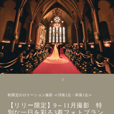
秋限定のロケーション撮影 ≪洋装2点・和装1点≫
【リリー限定】9～11月撮影 特
別な一日を彩る3着フォトプラン