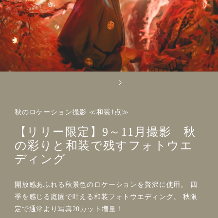
秋のロケーション撮影 ≪和装1点≫
【リリー限定】9～11月撮影 秋
の彩りと和装で残すフォトウエ
ディング
開放感あふれる秋景色のロケーションを贅沢に使用。 四
季を感じる庭園で叶える和装フォトウエディング。 秋限
定で通常より写真20カット増量！