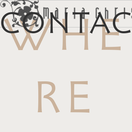
Conta
WHE
メ
マイリス
お
RE