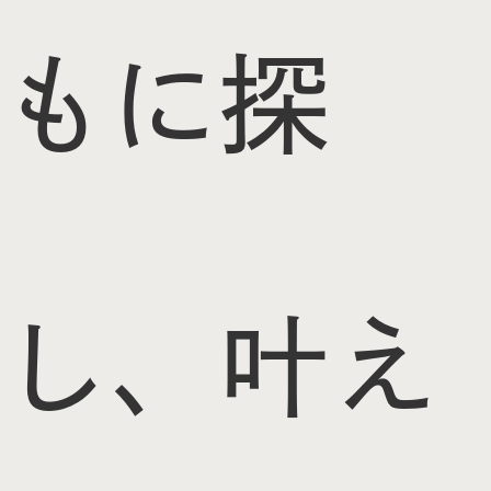
もに探
し、叶え