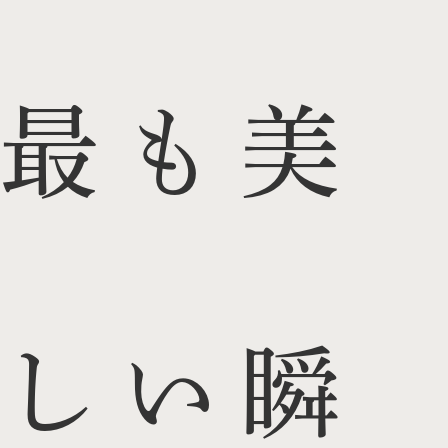
最も美
しい瞬