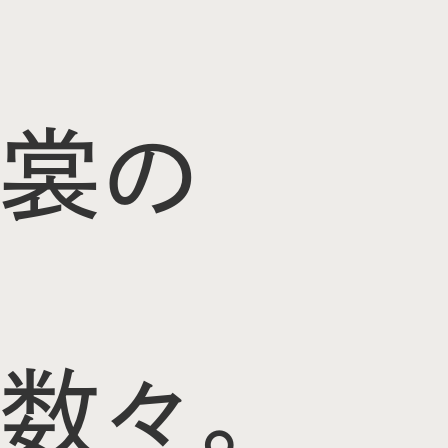
裳の
数々。