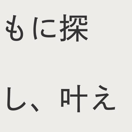
もに探
し、叶え