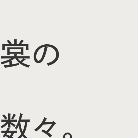
裳の
数々。