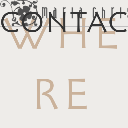
Conta
WHE
メ
マイリス
お
RE