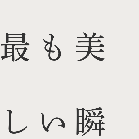
最も美
しい瞬