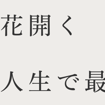
花開く
人生で