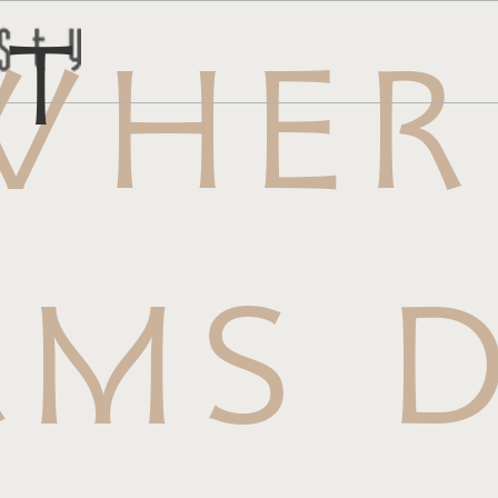
ct
WHER
トはこち
問い合わ
AMS D