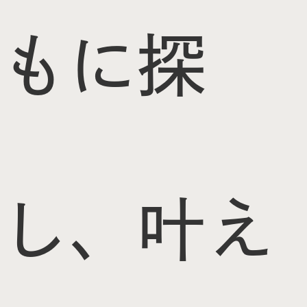
もに探
し、叶え