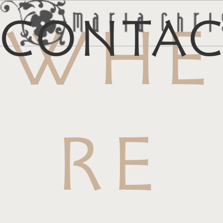
Conta
WHE
メ
マイリス
お
RE