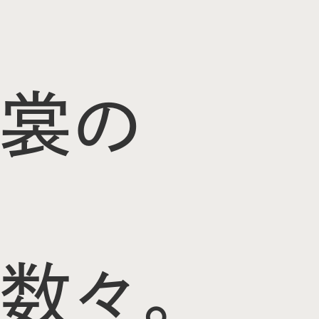
裳の
数々。