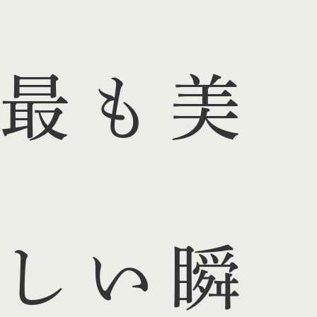
最も美
しい瞬