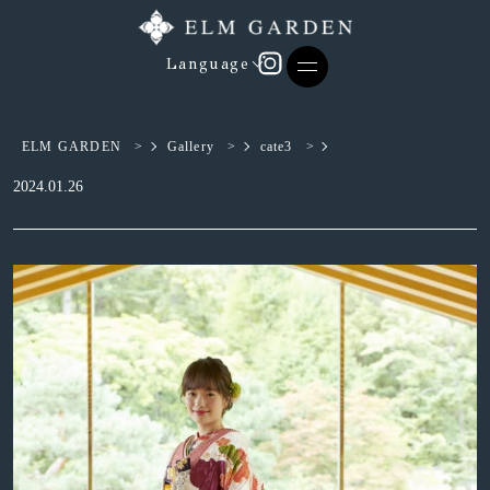
Language
ELM GARDEN
>
Gallery
>
cate3
>
2024.01.26